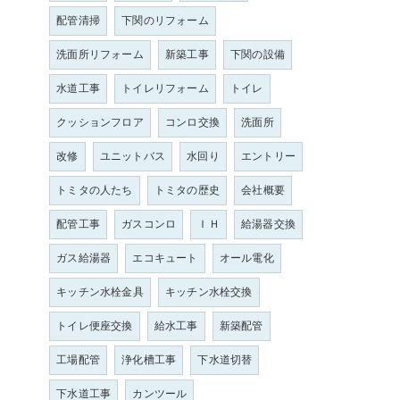
配管清掃
下関のリフォーム
洗面所リフォーム
新築工事
下関の設備
水道工事
トイレリフォーム
トイレ
クッションフロア
コンロ交換
洗面所
改修
ユニットバス
水回り
エントリー
トミタの人たち
トミタの歴史
会社概要
配管工事
ガスコンロ
ＩＨ
給湯器交換
ガス給湯器
エコキュート
オール電化
キッチン水栓金具
キッチン水栓交換
トイレ便座交換
給水工事
新築配管
工場配管
浄化槽工事
下水道切替
下水道工事
カンツール