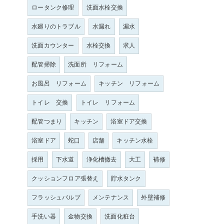
ロータンク修理
洗面水栓交換
水廻りのトラブル
水漏れ
漏水
洗面カウンター
水栓交換
求人
配管掃除
洗面所 リフォーム
お風呂 リフォーム
キッチン リフォーム
トイレ 交換
トイレ リフォーム
配管つまり
キッチン
浴室ドア交換
浴室ドア
蛇口
店舗
キッチン水栓
採用
下水道
浄化槽撤去
大工
補修
クッションフロア張替え
貯水タンク
フラッシュバルブ
メンテナンス
外壁補修
手洗い器
金物交換
洗面化粧台