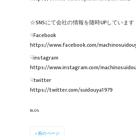
☆SNSにて会社の情報を随時UPしています
☟Facebook
https://www.facebook.com/machinosuidou
☟instagram
https://www.instagram.com/machinosuido
☟twitter
https://twitter.com/suidouya1979
BLOG
< 前のページ