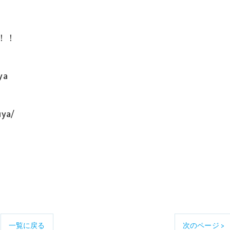
！！
ya
uya/
一覧に戻る
次のページ >